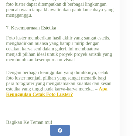
foto luster dapat ditempatkan di berbagai lingkungan
pencahayaan tanpa khawatir akan pantulan cahaya yang
mengganggu.
7. Kesempurnaan Estetika
Foto luster memberikan hasil akhir yang sangat estetis,
menghadirkan nuansa yang hampir mirip dengan
cetakan karya seni dalam galeri. Ini membuatnya
menjadi pilihan ideal untuk proyek-proyek artistik yang
membutuhkan kesempurnaan visual.
Dengan berbagai keunggulan yang dimilikinya, cetak
foto luster menjadi pilihan yang sangat menarik bagi
para fotografer yang mengutamakan kualitas dan kesan
estetika yang tinggi pada karya-karya mereka. –
Apa
Keunggulan Cetak Foto Luster?
Bagikan Ke Teman mu!