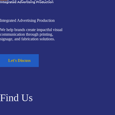
Integrated Advertising Production
We help brands create impactful visual
communication through printing,
signage, and fabrication solutions.
Let's Discuss
Find Us