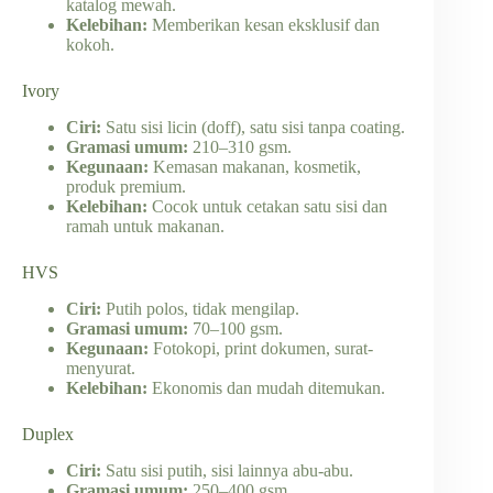
katalog mewah.
Kelebihan:
Memberikan kesan eksklusif dan
kokoh.
Ivory
Ciri:
Satu sisi licin (doff), satu sisi tanpa coating.
Gramasi umum:
210–310 gsm.
Kegunaan:
Kemasan makanan, kosmetik,
produk premium.
Kelebihan:
Cocok untuk cetakan satu sisi dan
ramah untuk makanan.
HVS
Ciri:
Putih polos, tidak mengilap.
Gramasi umum:
70–100 gsm.
Kegunaan:
Fotokopi, print dokumen, surat-
menyurat.
Kelebihan:
Ekonomis dan mudah ditemukan.
Duplex
Ciri:
Satu sisi putih, sisi lainnya abu-abu.
Gramasi umum:
250–400 gsm.