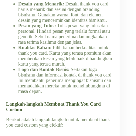
Desain yang Menarik:
Desain thank you card
harus menarik dan sesuai dengan branding
bisnismu. Gunakan warna, font, dan elemen
desain yang mencerminkan identitas bisnismu.
Pesan yang Tulus:
Tulis pesan yang tulus dan
personal. Hindari pesan yang terlalu formal atau
generik. Sebut nama penerima dan ungkapkan
rasa terima kasihmu dengan jelas.
Kualitas Bahan:
Pilih bahan berkualitas untuk
thank you card. Kartu yang terasa premium akan
memberikan kesan yang lebih baik dibandingkan
kartu yang terasa murah.
Logo dan Kontak Bisnis:
Sertakan logo
bisnismu dan informasi kontak di thank you card.
Ini membantu penerima mengingat bisnismu dan
memudahkan mereka untuk menghubungimu di
masa depan.
Langkah-langkah Membuat Thank You Card
Custom
Berikut adalah langkah-langkah untuk membuat thank
you card custom yang efektif: