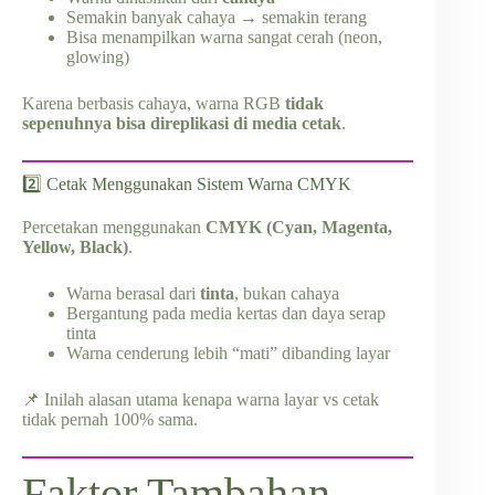
Semakin banyak cahaya → semakin terang
Bisa menampilkan warna sangat cerah (neon,
glowing)
Karena berbasis cahaya, warna RGB
tidak
sepenuhnya bisa direplikasi di media cetak
.
2️⃣ Cetak Menggunakan Sistem Warna CMYK
Percetakan menggunakan
CMYK (Cyan, Magenta,
Yellow, Black)
.
Warna berasal dari
tinta
, bukan cahaya
Bergantung pada media kertas dan daya serap
tinta
Warna cenderung lebih “mati” dibanding layar
📌 Inilah alasan utama kenapa warna layar vs cetak
tidak pernah 100% sama.
Faktor Tambahan