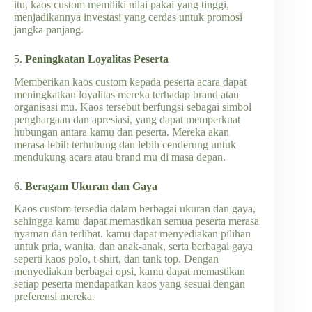
itu, kaos custom memiliki nilai pakai yang tinggi,
menjadikannya investasi yang cerdas untuk promosi
jangka panjang.
5.
Peningkatan Loyalitas Peserta
Memberikan kaos custom kepada peserta acara dapat
meningkatkan loyalitas mereka terhadap brand atau
organisasi mu. Kaos tersebut berfungsi sebagai simbol
penghargaan dan apresiasi, yang dapat memperkuat
hubungan antara kamu dan peserta. Mereka akan
merasa lebih terhubung dan lebih cenderung untuk
mendukung acara atau brand mu di masa depan.
6.
Beragam Ukuran dan Gaya
Kaos custom tersedia dalam berbagai ukuran dan gaya,
sehingga kamu dapat memastikan semua peserta merasa
nyaman dan terlibat. kamu dapat menyediakan pilihan
untuk pria, wanita, dan anak-anak, serta berbagai gaya
seperti kaos polo, t-shirt, dan tank top. Dengan
menyediakan berbagai opsi, kamu dapat memastikan
setiap peserta mendapatkan kaos yang sesuai dengan
preferensi mereka.