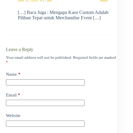
June 29, 2024 / 4:27 pm
Reply
[…] Baca Juga : Mengapa Kaos Custom Adalah
Pilihan Tepat untuk Merchandise Event […]
Leave a Reply
Your email address will not be published.
Required fields are marked
*
Name
*
Email
*
Website