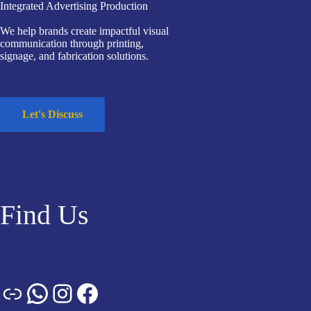
Integrated Advertising Production
We help brands create impactful visual
communication through printing,
signage, and fabrication solutions.
Let's Discuss
Find Us