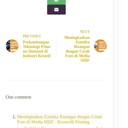
NEXT
PREVIOUS
Meningkatkan
Perkembangan
Estetika
Teknologi Print-
Ruangan
on-Demand di
dengan Cetak
Industri Kreatif
Foto di Media
MDF
One comment
Meningkatkan Estetika Ruangan dengan Cetak
Foto di Media MDF - Kromofil Printing