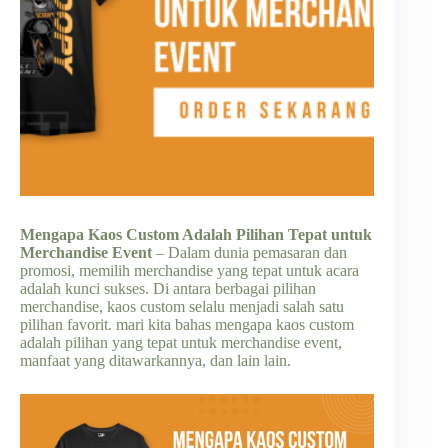
Mengapa Kaos Custom Adalah Pilihan Tepat untuk
Merchandise Event
– Dalam dunia pemasaran dan
promosi, memilih merchandise yang tepat untuk acara
adalah kunci sukses. Di antara berbagai pilihan
merchandise, kaos custom selalu menjadi salah satu
pilihan favorit. mari kita bahas mengapa kaos custom
adalah pilihan yang tepat untuk merchandise event,
manfaat yang ditawarkannya, dan lain lain.