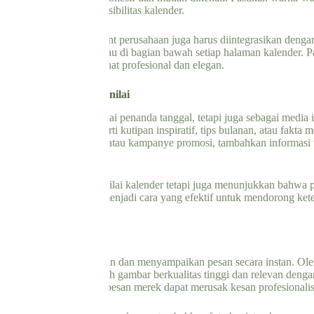
dan tidak mengganggu visibilitas kalender.
seperti logo, ikon, dan font perusahaan juga harus diintegrasikan deng
ya di sudut kanan atas atau di bagian bawah setiap halaman kalender. P
in, sehingga tetap terlihat profesional dan elegan.
formasional yang Bernilai
ak hanya berfungsi sebagai penanda tanggal, tetapi juga sebagai media
ntuk audiens Anda, seperti kutipan inspiratif, tips bulanan, atau fakta 
memiliki event bulanan atau kampanye promosi, tambahkan informasi t
ingatnya dengan mudah.
dak hanya meningkatkan nilai kalender tetapi juga menunjukkan bahwa 
annya. Ini juga dapat menjadi cara yang efektif untuk mendorong kete
erkualitas Tinggi
ntuk menarik perhatian dan menyampaikan pesan secara instan. Oleh 
r dinding custom adalah gambar berkualitas tinggi dan relevan dengan
u tidak sesuai dengan pesan merek dapat merusak kesan profesionali