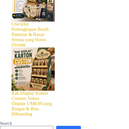
Checklist
Perlengkapan Booth
Pameran & Bazar:
Semua yang Harus
Dicetak
Inspirasi Desain Kalender D
yang serbaguna dan efektif u
Rak Display Karton
menjaga brand Anda tetap had
Custom: Solusi
kalender dinding custom ya
Display UMKM yang
kalender dinding custom tida
Ringan & Bisa
perusahaan Anda.
Dibranding
1. Memahami Pentingnya 
Search