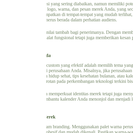
lah salah satu alat promosi yang sering diabaikan, namun memiliki po
u klien Anda akan melihat logo, warna, dan pesan merek Anda, yang s
der ini juga sering ditempatkan di tempat-tempat yang mudah terlihat, s
k Anda untuk terus-menerus berada dalam perhatian audiens.
g custom juga memberikan nilai tambah bagi penerimanya. Dengan memb
tidak hanya memberikan alat fungsional tetapi juga memberikan kesan 
kan loyalitas pelanggan.
levan dengan Merek Anda
ncang kalender dinding custom yang efektif adalah memilih tema yan
nilai-nilai, visi, dan misi perusahaan Anda. Misalnya, jika perusahaa
 berkaitan dengan gaya hidup sehat, tips kesehatan bulanan, atau kal
 tema futuristik dengan sorotan pada perkembangan teknologi terkini bis
levan, Anda tidak hanya memperkuat identitas merek tetapi juga men
Tema yang kuat juga membantu kalender Anda menonjol dan menjadi le
a dan Elemen Visual Merek
men visual paling kuat dalam branding. Menggunakan palet warna perusa
kan kesan merek yang kohesif dan mudah dikenali. Pastikan warna-wa