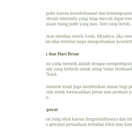
 Tetap Mewah
elah menjadi tren yang populer karena kesederhanaan dan kemampuann
dinding custom dengan desain minimalis yang tetap mewah dapat memb
sederhana, seperti penggunaan ruang putih yang luas, font yang bersih
malis ini tetap mencerminkan identitas merek Anda. Misalnya, jika me
en yang mencerminkan nilai-nilai tersebut tanpa mengorbankan keseder
Khusus untuk Perayaan dan Hari Besar
at kalender dinding custom yang menarik adalah dengan mengintegras
da dapat menciptakan desain yang berbeda untuk setiap bulan berdasark
 Hari Kemerdekaan, atau Natal.
 membuat kalender lebih menarik tetapi juga memberikan alasan bagi
, ini juga memungkinkan Anda untuk memasukkan pesan atau promosi ya
 merek Anda dan audiens.
tom sebagai Hadiah Korporat
ah pilihan hadiah korporat yang ideal karena fungsionalitasnya dan nil
i tidak hanya menunjukkan apresiasi perusahaan terhadap klien atau ka
akan.