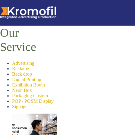
Our
Home
Uncategorized
Service
Inspirasi Desain Kalender 
August 31, 2024
Advertising
Reklame
Back drop
Digital Printing
Exhibition Booth
Neon Box
Packaging Custom
POP / POSM Display
Signage