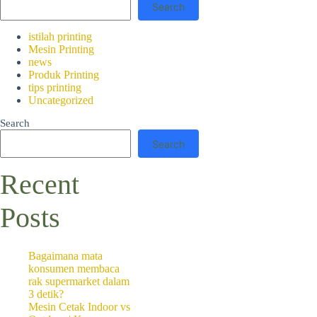
Search
Kalender dinding custom ada
Setiap bulan, pelanggan ata
merek di benak mereka. Kalen
istilah printing
sehingga memungkinkan mere
Mesin Printing
news
Produk Printing
Selain itu, kalender dindin
tips printing
personal dan menarik, Anda 
Uncategorized
detail, yang dapat meningkat
Search
2. Memilih Tema yang Re
Search
Langkah pertama dalam mera
kalender harus mencerminkan 
Recent
Anda dapat memilih tema yang
berada di industri teknologi,
Posts
Dengan memilih tema yang re
berguna bagi audiens Anda. 
waktu.
Bagaimana mata
konsumen membaca
3. Mengintegrasikan Warn
rak supermarket dalam
3 detik?
Warna adalah salah satu ele
Mesin Cetak Indoor vs
kalender membantu mencipta