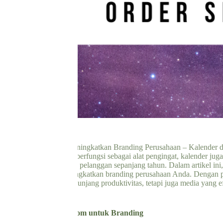
inding Custom untuk Meningkatkan Branding Perusahaan – Kalender di
ntuk perusahaan. Selain berfungsi sebagai alat pengingat, kalender ju
ir di hadapan klien atau pelanggan sepanjang tahun. Dalam artikel ini
ng dapat membantu meningkatkan branding perusahaan Anda. Dengan pe
k hanya menjadi alat penunjang produktivitas, tetapi juga media yang
Kalender Dinding Custom untuk Branding