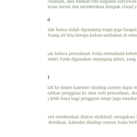
bar produk, proyek perusahaan, atau bahkan foto kegiatan karyawan
mbar tersebut mendukung pesan merek dan memberikan dampak visual y
tuk Catatan dan Jadwal
f adalah kalender yang tidak hanya indah dipandang tetapi juga fungs
a, janji, atau to-do list. Ruang ini bisa berupa kolom tambahan di seti
atatan, Anda menunjukkan bahwa perusahaan Anda memahami kebutuh
ngkatkan kemungkinan kalender Anda digunakan sepanjang tahun, yang be
atau Tautan Interaktif
gintegrasikan elemen interaktif ke dalam kalender dinding custom dapa
pat di-scan untuk mengarahkan pengguna ke situs web perusahaan, aku
berikan pengalaman yang lebih kaya bagi pengguna tetapi juga mendoro
tuk berbagai tujuan, seperti memberikan diskon eksklusif, mengakse
asi dalam survey. Dengan demikian, kalender dinding custom Anda berf