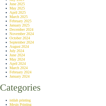
June 2025
Pastikan kalender dinding cu
May 2025
yang tahan lama, seperti ker
April 2025
embossing atau stamping fo
March 2025
February 2025
January 2025
Inspirasi Desain Kalender
December 2024
November 2024
Kalender dinding custom ada
October 2024
dapat menjadi lebih dari sek
September 2024
penggunaan warna dan elemen
August 2024
dinding custom harus diranc
July 2024
June 2024
Ingatlah bahwa kalender dind
May 2024
menarik secara visual tetapi
April 2024
terhadap detail, kalender di
March 2024
February 2024
January 2024
Categories
Bagikan Ke Teman mu!
istilah printing
Mesin Printing