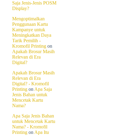
Anda dapat menggunakan gam
Saja Jenis-Jenis POSM
pada kalender. Pastikan ga
Display?
Mengoptimalkan
6. Menyediakan Ruang un
Penggunaan Kartu
Kalender dinding yang efekti
Kampanye untuk
pengguna untuk mencatat acar
Meningkatkan Daya
bagian akhir kalender.
Tarik Pemilih -
Kromofil Printing
on
Apakah Brosur Masih
Dengan menyediakan ruang c
Relevan di Era
yang praktis. Ini juga meni
Digital?
dan diingat.
Apakah Brosur Masih
7. Menambahkan Kode QR 
Relevan di Era
Digital? - Kromofil
Di era digital saat ini, men
Printing
on
Apa Saja
kode QR atau tautan yang da
Jenis Bahan untuk
khusus. Ini tidak hanya mem
Mencetak Kartu
Anda.
Nama?
Kode QR dapat digunakan un
Apa Saja Jenis Bahan
pelanggan untuk berpartisip
untuk Mencetak Kartu
offline dan online.
Nama? - Kromofil
Printing
on
Apa Itu