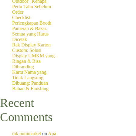
Outdoor | Kenapa
identitas visual merek Anda 
Perlu Tahu Sebelum
Order
Selain warna, elemen visual 
Checklist
tempat yang strategis, misaln
Perlengkapan Booth
mendominasi keseluruhan desa
Pameran & Bazar:
Semua yang Harus
Dicetak
4. Menambahkan Konten In
Rak Display Karton
Custom: Solusi
Kalender dinding custom tid
Display UMKM yang
informasional yang bernilai u
Ringan & Bisa
Anda. Jika perusahaan Anda 
Dibranding
pelanggan Anda dapat meng
Kartu Nama yang
Tidak Langsung
Konten informasional ini ti
Dibuang: Panduan
edukasi dan kepuasan pelangg
Bahan & Finishing
Anda.
Recent
5. Menggunakan Gambar B
Comments
Gambar memiliki kemampuan u
yang digunakan dalam kalende
Anda. Gambar yang buram ata
rak minimarket
on
Apa