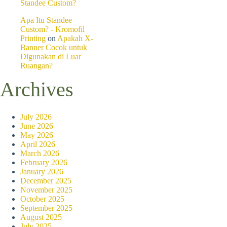
Standee Custom?
8. Desain Minimalis yang
Apa Itu Standee
Minimalisme dalam desain t
Custom? - Kromofil
tanpa mengganggu. Kalender 
Printing
on
Apakah X-
Pilihlah elemen desain yang 
Banner Cocok untuk
Digunakan di Luar
Namun, pastikan desain mini
Ruangan?
kreativitas, tambahkan elem
Archives
9. Kalender dengan Tema 
Salah satu cara untuk membu
July 2026
dan hari besar. Misalnya, An
June 2026
Tahun Baru, Hari Valentine,
May 2026
April 2026
Tema khusus ini tidak hanya
March 2026
sepanjang tahun. Selain itu
February 2026
memperkuat hubungan antara
January 2026
December 2025
10. Kalender Dinding Cus
November 2025
October 2025
Kalender dinding custom adal
September 2025
Sebagai hadiah, kalender in
August 2025
perusahaan setiap kali digun
July 2025