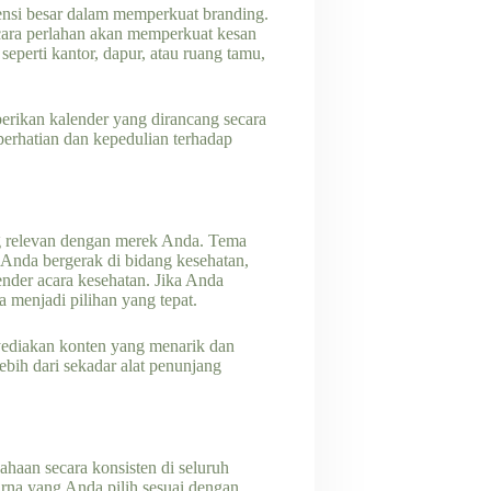
tensi besar dalam memperkuat branding.
ecara perlahan akan memperkuat kesan
eperti kantor, dapur, atau ruang tamu,
erikan kalender yang dirancang secara
perhatian dan kepedulian terhadap
g relevan dengan merek Anda. Tema
n Anda bergerak di bidang kesehatan,
ender acara kesehatan. Jika Anda
a menjadi pilihan yang tepat.
yediakan konten yang menarik dan
bih dari sekadar alat penunjang
haan secara konsisten di seluruh
rna yang Anda pilih sesuai dengan