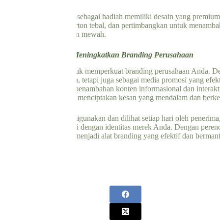
stom yang Anda berikan sebagai hadiah memiliki desain yang premium d
tas berlapis atau kertas karton tebal, dan pertimbangkan untuk menamb
il untuk memberikan kesan mewah.
 Dinding Custom untuk Meningkatkan Branding Perusahaan
lah alat yang ampuh untuk memperkuat branding perusahaan Anda. Den
adar alat penunjang waktu, tetapi juga sebagai media promosi yang efekt
 visual merek, hingga penambahan konten informasional dan interakti
ang dengan cermat untuk menciptakan kesan yang mendalam dan berkel
ing custom Anda akan digunakan dan dilihat setiap hari oleh penerima,
 juga fungsional dan sesuai dengan identitas merek Anda. Dengan peren
nding custom Anda dapat menjadi alat branding yang efektif dan berman