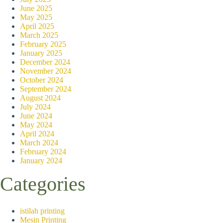
Warna metalik = premi
June 2025
Tidak ada tinta bisa rep
May 2025
Status symbol untuk b
April 2025
Best for
: invitation, 
March 2025
February 2025
Jenis Foil
January 2025
December 2024
Gold & Silver
: klasik
November 2024
Hologram
: efek rainb
October 2024
Matte color
: foil ber
September 2024
Clear
: efek glossy ta
August 2024
July 2024
Kelebihan Hotprint
June 2024
May 2024
Luxury appeal
: nilai
April 2024
Durability
: tidak lun
March 2024
Security
: sulit dipals
February 2024
January 2024
Kombinasi 
Categories
Laminasi Doff + UV Spot
istilah printing
Mesin Printing
Latar doff elegan + U