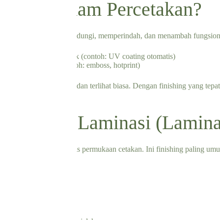
nishing dalam Percetakan?
r pasca cetak untuk melindungi, memperindah, dan menambah fungsional
es langsung di mesin cetak (contoh: UV coating otomatis)
ses manual terpisah (contoh: emboss, hotprint)
kan rentan sobek, luntur, dan terlihat biasa. Dengan finishing yang tep
ishing #1: Laminasi (Lamina
lastik tipis (OPP) di atas permukaan cetakan. Ini finishing paling u
an eye-catching
, ideal untuk foto produk
dan debu