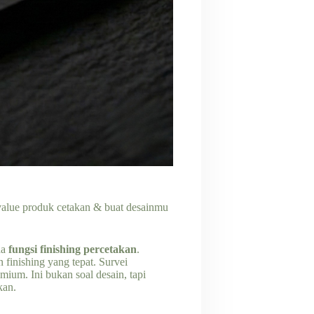
d value produk cetakan & buat desainmu
da
fungsi finishing percetakan
.
 finishing yang tepat. Survei
m. Ini bukan soal desain, tapi
kan.