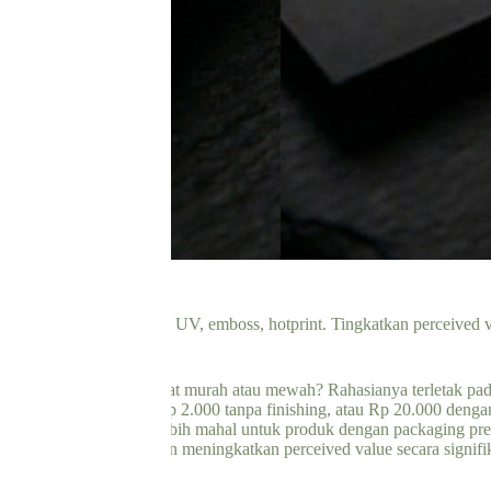
rcetakan lengkap: laminasi, UV, emboss, hotprint. Tingkatkan perceive
 sama persis bisa terlihat murah atau mewah? Rahasianya terletak pa
n identik bisa bernilai Rp 2.000 tanpa finishing, atau Rp 20.000 dengan
au membayar 20% lebih mahal untuk produk dengan packaging premiu
rlindungan, estetika, dan meningkatkan perceived value secara signifi