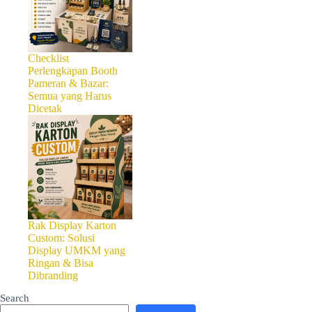
Checklist
Perlengkapan Booth
Pameran & Bazar:
Semua yang Harus
Dicetak
Pelajari fungsi finishing pe
lebih premium.
Rak Display Karton
Custom: Solusi
Mengapa produk cetakan yang
Display UMKM yang
Selembar kertas dengan desai
Ringan & Bisa
menunjukkan 73% konsumen m
Dibranding
finishing yang memberikan pe
Search