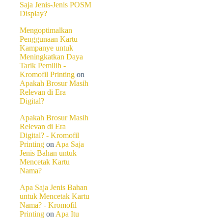
Saja Jenis-Jenis POSM
65% lebih cepat menar
Display?
Best for
: logo di kar
Mengoptimalkan
UV Varnish vs UV Spot
Penggunaan Kartu
Kampanye untuk
UV Varnish
: full are
Meningkatkan Daya
UV Spot
: area terten
Tarik Pemilih -
Kromofil Printing
on
Kelebihan Teknis UV
Apakah Brosur Masih
Relevan di Era
Instant dry
: tidak pe
Digital?
Scratch resistant
: ta
Chemical resistance
:
Apakah Brosur Masih
Enhanced color
: war
Relevan di Era
Digital? - Kromofil
Printing
on
Apa Saja
Fungsi Fin
Jenis Bahan untuk
Mencetak Kartu
Nama?
Emboss menekan kertas dari b
Apa Saja Jenis Bahan
untuk Mencetak Kartu
Manfaat Emboss untuk Bran
Nama? - Kromofil
Printing
on
Apa Itu
Kesan exclusive dan h