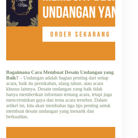
Bagaimana Cara Membuat Desain Undangan yang
Baik?
– Undangan adalah bagian penting dari setiap
acara, baik itu pernikahan, ulang tahun, atau acara
khusus lainnya. Desain undangan yang baik tidak
hanya memberikan informasi tentang acara, tetapi juga
mencerminkan gaya dan tema acara tersebut. Dalam
artikel ini, kita akan membahas tiga tips penting untuk
membuat desain undangan yang menarik dan
berkualitas.