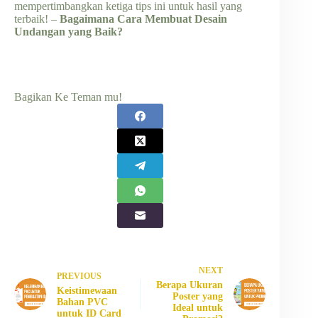
mempertimbangkan ketiga tips ini untuk hasil yang
terbaik! –
Bagaimana Cara Membuat Desain
Undangan yang Baik?
Bagikan Ke Teman mu!
NEXT
PREVIOUS
Berapa Ukuran
Keistimewaan
Poster yang
Bahan PVC
Ideal untuk
untuk ID Card