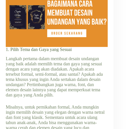
1. Pilih Tema dan Gaya yang Sesuai
Langkah pertama dalam membuat desain undangan
yang baik adalah memilih tema dan gaya yang sesuai
dengan acara yang akan diadakan. Apakah acara
tersebut formal, semi-formal, atau santai? Apakah ada
tema khusus yang ingin Anda sertakan dalam desain
undangan? Pertimbangkan juga warna, font, dan
elemen desain lainnya yang dapat memperkuat tema
dan gaya yang Anda pilih.
Misalnya, untuk pernikahan formal, Anda mungkin
ingin memilih desain yang elegan dengan warna netral
dan font yang klasik. Sementara untuk acara ulang
tahun anak-anak, Anda bisa menggunakan warna-
warna cerah dan elemen desain yang lucu dan