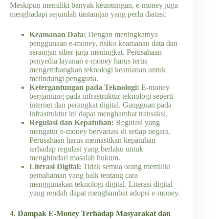
Meskipun memiliki banyak keuntungan, e-money juga
menghadapi sejumlah tantangan yang perlu diatasi:
Keamanan Data:
Dengan meningkatnya
penggunaan e-money, risiko keamanan data dan
serangan siber juga meningkat. Perusahaan
penyedia layanan e-money harus terus
mengembangkan teknologi keamanan untuk
melindungi pengguna.
Ketergantungan pada Teknologi:
E-money
bergantung pada infrastruktur teknologi seperti
internet dan perangkat digital. Gangguan pada
infrastruktur ini dapat menghambat transaksi.
Regulasi dan Kepatuhan:
Regulasi yang
mengatur e-money bervariasi di setiap negara.
Perusahaan harus memastikan kepatuhan
terhadap regulasi yang berlaku untuk
menghindari masalah hukum.
Literasi Digital:
Tidak semua orang memiliki
pemahaman yang baik tentang cara
menggunakan teknologi digital. Literasi digital
yang rendah dapat menghambat adopsi e-money.
4.
Dampak E-Money Terhadap Masyarakat dan