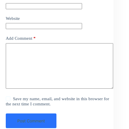
Website
Add Comment
*
Save my name, email, and website in this browser for
the next time I comment.
Post Comment