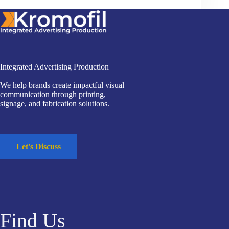
Integrated Advertising Production
We help brands create impactful visual
communication through printing,
signage, and fabrication solutions.
Let's Discuss
Find Us