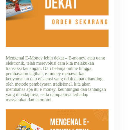
Mengenal E-Money lebih dekat – E-money, atau uang
elektronik, telah merevolusi cara kita melakukan
transaksi keuangan. Dari belanja online hingga
pembayaran tagihan, e-money menawarkan
kenyamanan dan efisiensi yang tidak dapat ditandingi
oleh metode pembayaran tradisional. kita akan
membahas apa itu e-money, keuntungan dan tantangan
yang dihadapinya, serta dampaknya terhadap
masyarakat dan ekonomi.