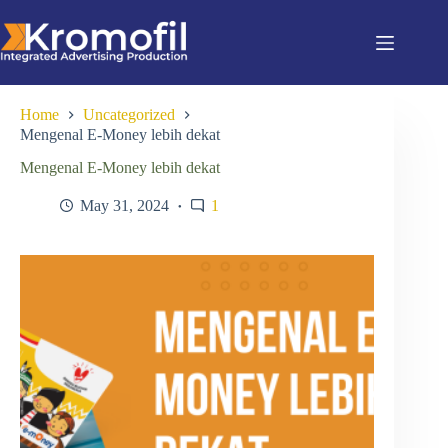
Home
Uncategorized
Mengenal E-Money lebih dekat
Mengenal E-Money lebih dekat
May 31, 2024
1