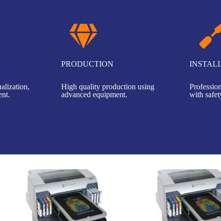
PRODUCTION
INSTAL
alization,
High quality production using
Profession
nt.
advanced equipment.
with safet