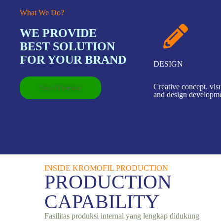
What We Do?
WE PROVIDE
BEST SOLUTION
FOR YOUR BRAND
DESIGN
Creative concept. visu
View All Services
and design developme
INSIDE KROMOFIL PRODUCTION
PRODUCTION
CAPABILITY​
Fasilitas produksi internal yang lengkap didukung