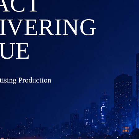
ACT
IVERING
UE
tising Production