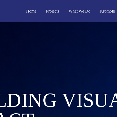
Home
Projects
What We Do
Kromofil
LDING VISU